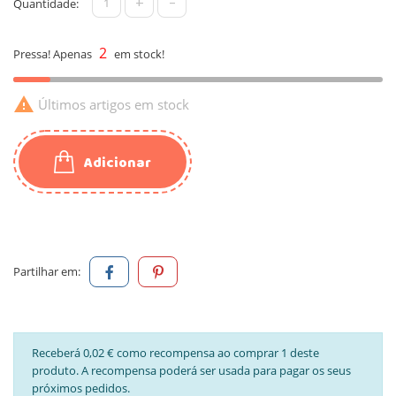
+
-
Quantidade:
2
Pressa! Apenas
em stock!

Últimos artigos em stock
Adicionar
Partilhar em:
Receberá 0,02 € como recompensa ao comprar 1 deste
produto. A recompensa poderá ser usada para pagar os seus
próximos pedidos.