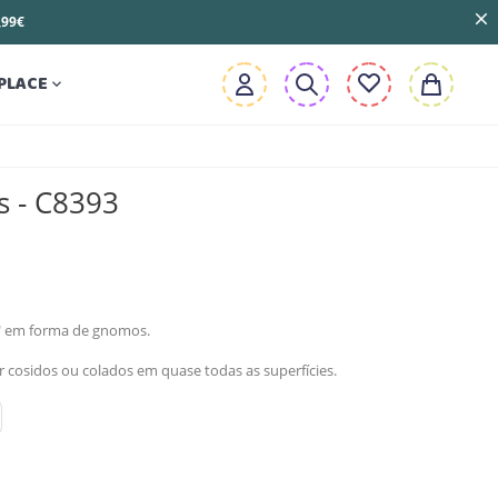
3,99€
PLACE

s - C8393
p" em forma de gnomos.
cosidos ou colados em quase todas as superfícies.