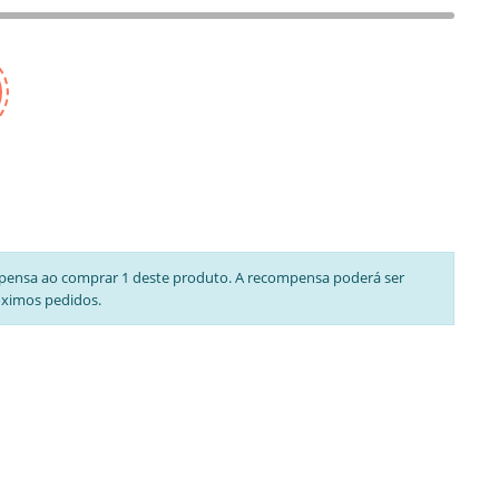
pensa ao comprar 1 deste produto. A recompensa poderá ser
óximos pedidos.