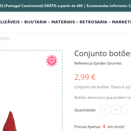
S (Portugal Continental) GRÁTIS a partir de 40€ | Encomendas inferiores: 
LIZÁVEIS
BIJUTARIA
MATERIAIS
RETROSARIA
MARKET




 C8393
Conjunto botõe
Referencia
Garden Gnomes
2,99 €
Conjunto de botões "Dress it u
Botões amorosos que podem ser 
+
-
Quantidade:
4
Pressa! Apenas
em stock!