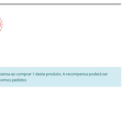
pensa ao comprar 1 deste produto. A recompensa poderá ser
óximos pedidos.