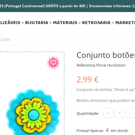
S (Portugal Continental) GRÁTIS a partir de 40€ | Encomendas inferiores: 
LIZÁVEIS
BIJUTARIA
MATERIAIS
RETROSARIA
MARKET




 C8494
Conjunto botõe
Referencia
Floral revolution
2,99 €
Conjunto de botões "Dress it up"
Botões amorosos que podem ser 
+
-
Quantidade:
4
Pressa! Apenas
em stock!