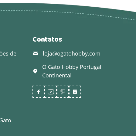
Contatos
ões de
loja@ogatohobby.com
O Gato Hobby
Portugal
Continental
s
 Gato