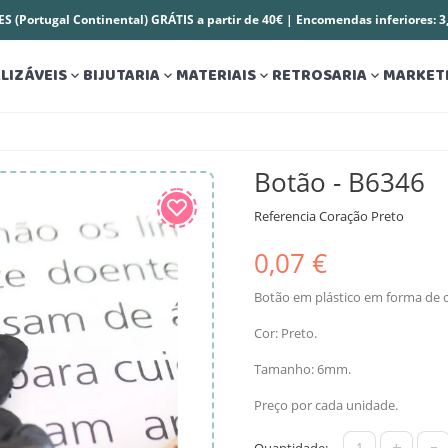
S (Portugal Continental) GRÁTIS a partir de 40€ | Encomendas inferiores: 
LIZÁVEIS
BIJUTARIA
MATERIAIS
RETROSARIA
MARKET




Botão - B6346
Referencia
Coração Preto
0,07 €
Botão em plástico em forma de 
Cor: Preto.
Tamanho: 6mm.
Preço por cada unidade.
+
-
Quantidade: