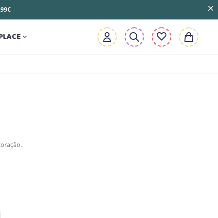
3,99€
PLACE

coração.