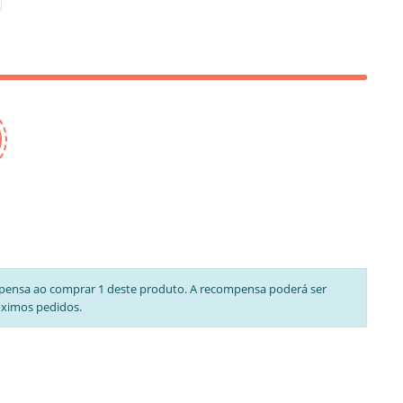
pensa ao comprar 1 deste produto. A recompensa poderá ser
óximos pedidos.