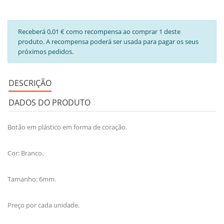
Receberá 0,01 € como recompensa ao comprar 1 deste
produto. A recompensa poderá ser usada para pagar os seus
próximos pedidos.
DESCRIÇÃO
DADOS DO PRODUTO
Botão em plástico em forma de coração.
Cor: Branco.
Tamanho: 6mm.
Preço por cada unidade.