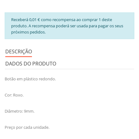
Receberá 0,01 € como recompensa ao comprar 1 deste
produto. A recompensa poderá ser usada para pagar os seus
próximos pedidos.
DESCRIÇÃO
DADOS DO PRODUTO
Botão em plástico redondo.
Cor: Roxo.
Diâmetro: 9mm.
Preço por cada unidade.