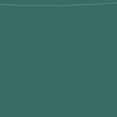
Novos pr
Revenda P
das 9h às 21h