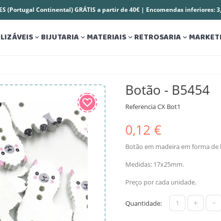
S (Portugal Continental) GRÁTIS a partir de 40€ | Encomendas inferiores: 
LIZÁVEIS
BIJUTARIA
MATERIAIS
RETROSARIA
MARKET




Botão - B5454
Referencia
CX Bot1
0,12 €
Botão em madeira em forma de 
Medidas: 17x25mm.
Preço por cada unidade.
+
-
Quantidade: