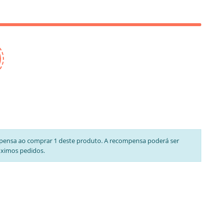
pensa ao comprar 1 deste produto. A recompensa poderá ser
óximos pedidos.