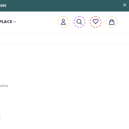
3,99€
PLACE

lama.