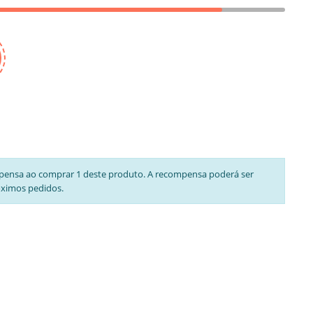
pensa ao comprar 1 deste produto. A recompensa poderá ser
óximos pedidos.