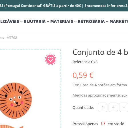
S (Portugal Continental) GRÁTIS a partir de 40€ | Encomendas inferiores: 
LIZÁVEIS
BIJUTARIA
MATERIAIS
RETROSARIA
MARKET




ões - A5762
Conjunto de 4 b
Referencia
Cx3
0,59 €
Conjunto de 4 botões em forma 
Medidas aproximadamente: 20
+
-
Quantidade:
17
Pressa! Apenas
em stock!