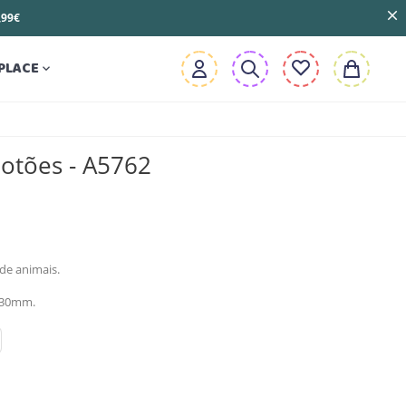
3,99€
PLACE

otões - A5762
de animais.
x30mm.