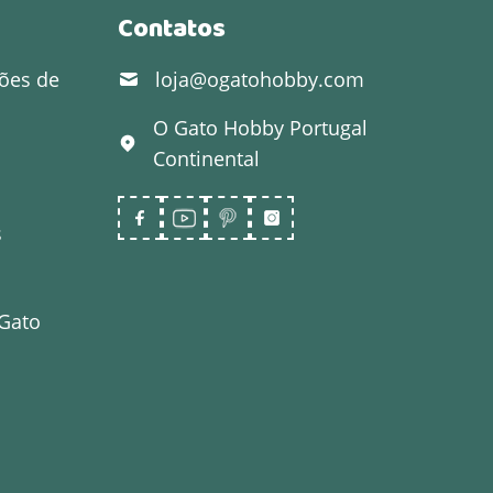
Contatos
ões de
loja@ogatohobby.com
O Gato Hobby
Portugal
Continental
s
 Gato