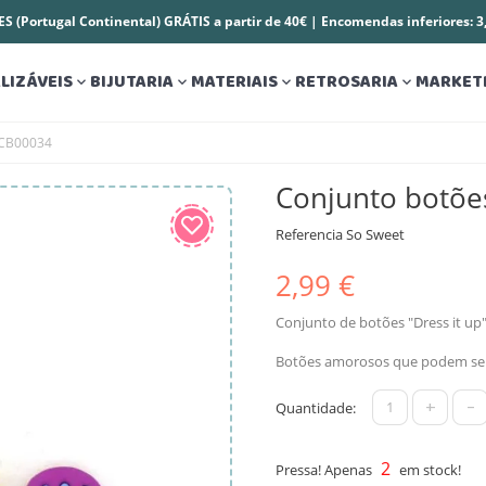
S (Portugal Continental) GRÁTIS a partir de 40€ | Encomendas inferiores: 
LIZÁVEIS
BIJUTARIA
MATERIAIS
RETROSARIA
MARKET




 CB00034
Conjunto botõe
Referencia
So Sweet
2,99 €
Conjunto de botões "Dress it up
Botões amorosos que podem ser 
+
-
Quantidade:
2
Pressa! Apenas
em stock!