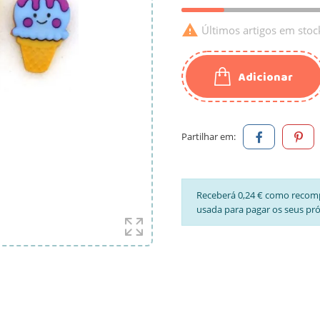

Últimos artigos em stoc
Adicionar
Partilhar em:
Receberá 0,24 € como recom
usada para pagar os seus pr