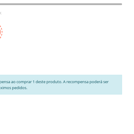
k
pensa ao comprar 1 deste produto. A recompensa poderá ser
óximos pedidos.