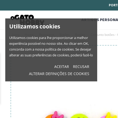
PORTE
ARTIGOS PERSONA
Utilizamos cookies
Início
Home
Retrosaria
Botões
Botões
Conjunto botões -
Utilizamos cookies para lhe proporcionar a melhor
experiência possível no nosso site. Ao clicar em OK,
concorda com a nossa política de cookies. Se desejar
alterar as suas preferências de cookies, poderá fazê-lo
ACEITAR
RECUSAR
ALTERAR DEFINIÇÕES DE COOKIES