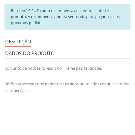
Receberá 0,24 € como recompensa ao comprar 1 deste
produto. A recompensa poderá ser usada para pagar os seus
próximos pedidos.
DESCRIÇÃO
DADOS DO PRODUTO
Conjunto de botões "Dress it up". Tema paz, felicidade.
Botões amorosos que podem ser cosidos ou colados em quase todas
as superfícies.