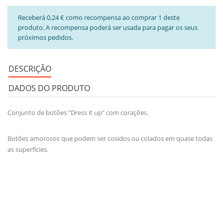
Receberá 0,24 € como recompensa ao comprar 1 deste
produto. A recompensa poderá ser usada para pagar os seus
próximos pedidos.
DESCRIÇÃO
DADOS DO PRODUTO
Conjunto de botões "Dress it up" com corações.
Botões amorosos que podem ser cosidos ou colados em quase todas
as superfícies.