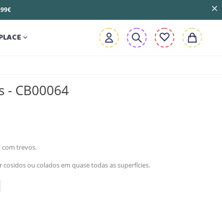
3,99€
PLACE

s - CB00064
" com trevos.
cosidos ou colados em quase todas as superfícies.