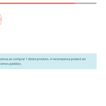
pensa ao comprar 1 deste produto. A recompensa poderá ser
óximos pedidos.