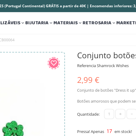
S (Portugal Continental) GRÁTIS a partir de 40€ | Encomendas inferiores: 
LIZÁVEIS
BIJUTARIA
MATERIAIS
RETROSARIA
MARKET




 CB00064
Conjunto botõe
Referencia
Shamrock Wishes
2,99 €
Conjunto de botões "Dress it up
Botões amorosos que podem ser 
+
-
Quantidade:
17
Pressa! Apenas
em stock!