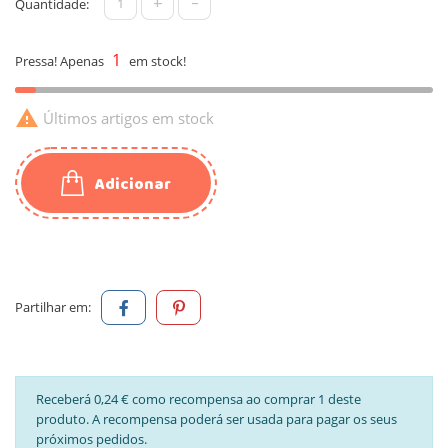
+
-
Quantidade:
1
Pressa! Apenas
em stock!

Últimos artigos em stock
Adicionar
Partilhar em:
Receberá 0,24 € como recompensa ao comprar 1 deste
produto. A recompensa poderá ser usada para pagar os seus
próximos pedidos.