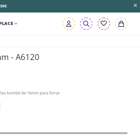
3,99€
PLACE

mm - A6120
ões bombé de 16mm para forrar.