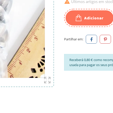

Últimos artigos em stoc
Adicionar
Partilhar em:
Receberá 0,80 € como recom
usada para pagar os seus pr