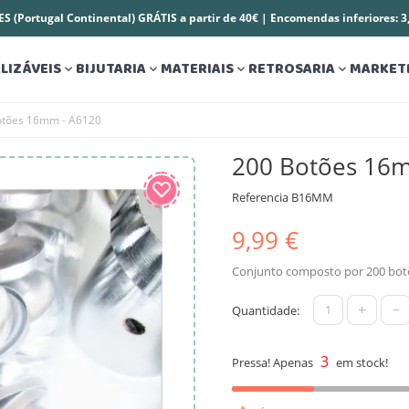
S (Portugal Continental) GRÁTIS a partir de 40€ | Encomendas inferiores: 
LIZÁVEIS
BIJUTARIA
MATERIAIS
RETROSARIA
MARKET




otões 16mm - A6120
200 Botões 16
Referencia
B16MM
9,99 €
Conjunto composto por 200 bot
+
-
Quantidade:
3
Pressa! Apenas
em stock!