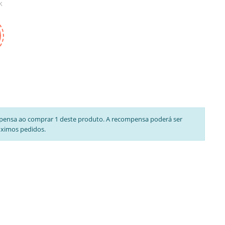
k
pensa ao comprar 1 deste produto. A recompensa poderá ser
óximos pedidos.