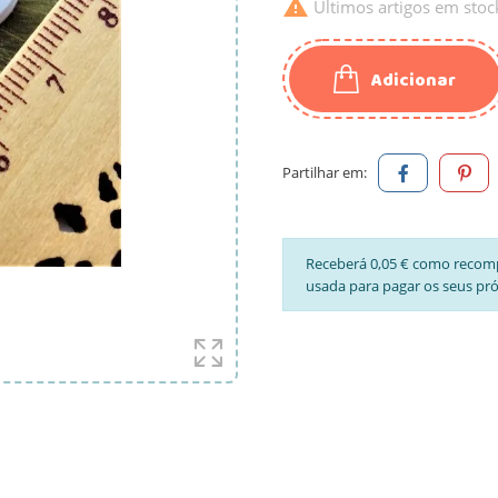

Últimos artigos em stoc
Adicionar
Partilhar em:
Receberá 0,05 € como recom
usada para pagar os seus pr