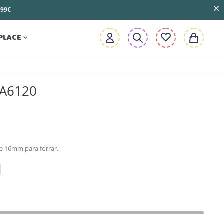
3,99€
PLACE

 A6120
e 16mm para forrar.