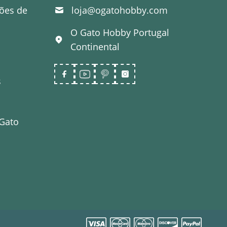
ões de
loja@ogatohobby.com
O Gato Hobby
Portugal
Continental
s
 Gato