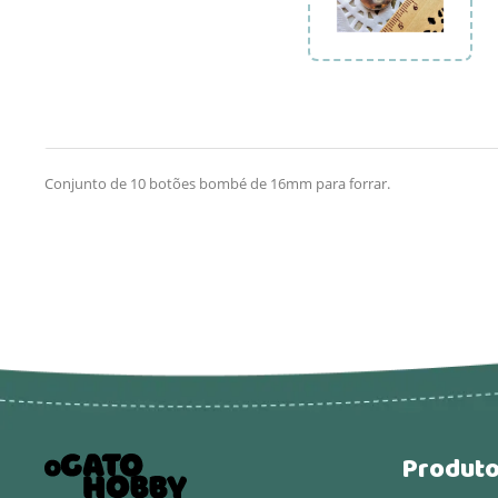
Conjunto de 10 botões bombé de 16mm para forrar.
Produt