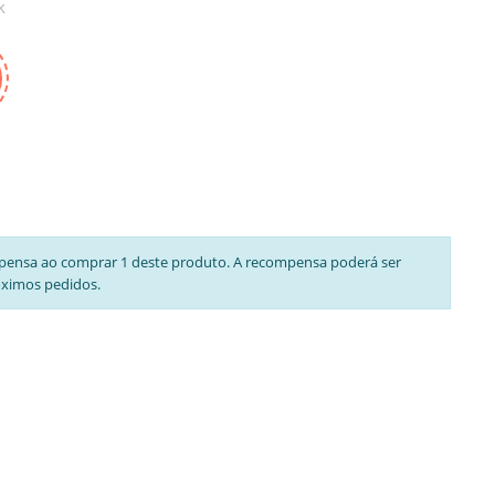
k
pensa ao comprar 1 deste produto. A recompensa poderá ser
óximos pedidos.