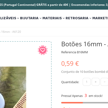
S (Portugal Continental) GRÁTIS a partir de 40€ | Encomendas inferiores: 
LIZÁVEIS
BIJUTARIA
MATERIAIS
RETROSARIA
MARKET




s 16mm - A6120
Botões 16mm -
Referencia
B16MM
0,59 €
Conjunto de 10 botões bombé d
+
-
Quantidade:
3
Pressa! Apenas
em stock!