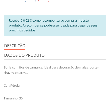
Receberá 0,02 € como recompensa ao comprar 1 deste
produto. A recompensa poderá ser usada para pagar os seus
próximos pedidos.
DESCRIÇÃO
DADOS DO PRODUTO
Borla com fios de camurça. Ideal para decoração de malas, porta-
chaves, colares...
Cor: Pérola.
Tamanho: 35mm.