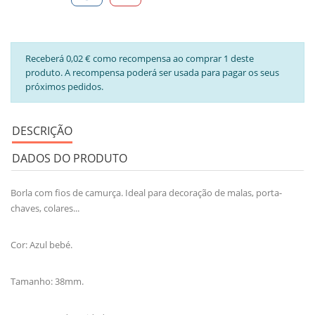
Receberá 0,02 € como recompensa ao comprar 1 deste
produto. A recompensa poderá ser usada para pagar os seus
próximos pedidos.
DESCRIÇÃO
DADOS DO PRODUTO
Borla com fios de camurça. Ideal para decoração de malas, porta-
chaves, colares...
Cor: Azul bebé.
Tamanho: 38mm.