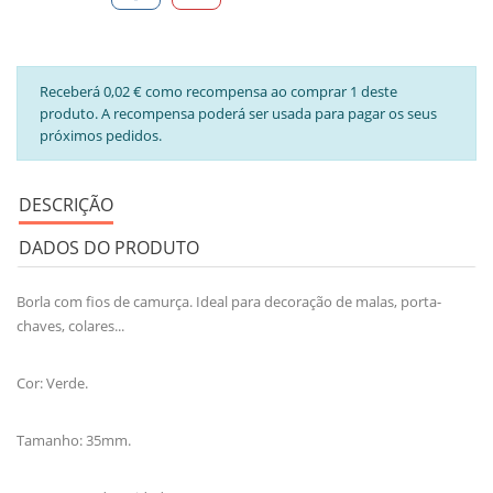
Receberá 0,02 € como recompensa ao comprar 1 deste
produto. A recompensa poderá ser usada para pagar os seus
próximos pedidos.
DESCRIÇÃO
DADOS DO PRODUTO
Borla com fios de camurça. Ideal para decoração de malas, porta-
chaves, colares...
Cor: Verde.
Tamanho: 35mm.