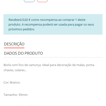
Receberá 0,02 € como recompensa ao comprar 1 deste
produto. A recompensa poderá ser usada para pagar os seus
próximos pedidos.
DESCRIÇÃO
DADOS DO PRODUTO
Borla com fios de camurça. Ideal para decoração de malas, porta-
chaves, colares...
Cor: Branco.
Tamanho: 35mm.