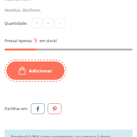
Medidas: 30x35mm.
+
-
Quantidade:
5
Pressa! Apenas
em stock!
Adicionar
Partilhar em:
Receberá 0,08 € como recompensa ao comprar 1 deste