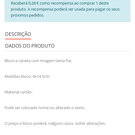
Receberá 0,28 € como recompensa ao comprar 1 deste
produto. A recompensa poderá ser usada para pagar os seus
próximos pedidos.
DESCRIÇÃO
DADOS DO PRODUTO
Bloco e caneta com imagem tema Pai.
Medidas bloco: 9x14.5cm.
Material cartão.
Pode ser colocado nome ou alterado o texto.
O preço e bloco poderá, nalguns casos, sofrer alterações.