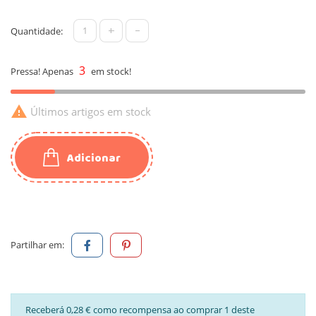
+
-
Quantidade:
3
Pressa! Apenas
em stock!

Últimos artigos em stock
Adicionar
Partilhar em:
Receberá 0,28 € como recompensa ao comprar 1 deste