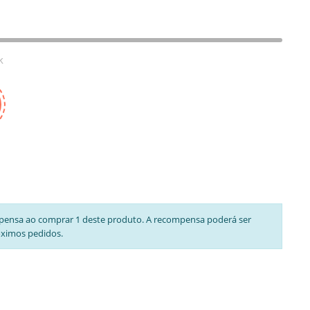
k
pensa ao comprar 1 deste produto. A recompensa poderá ser
óximos pedidos.