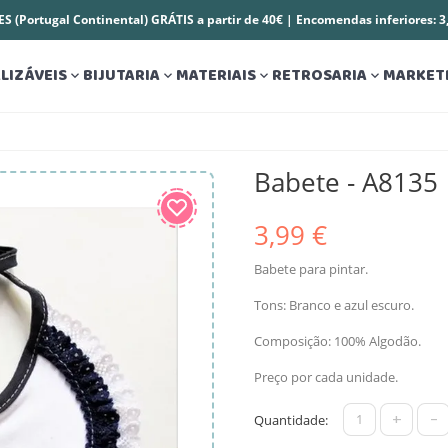
S (Portugal Continental) GRÁTIS a partir de 40€ | Encomendas inferiores: 
LIZÁVEIS
BIJUTARIA
MATERIAIS
RETROSARIA
MARKET




Babete - A8135
3,99 €
Babete para pintar.
Tons: Branco e azul escuro.
Composição: 100% Algodão.
Preço por cada unidade.
+
-
Quantidade: