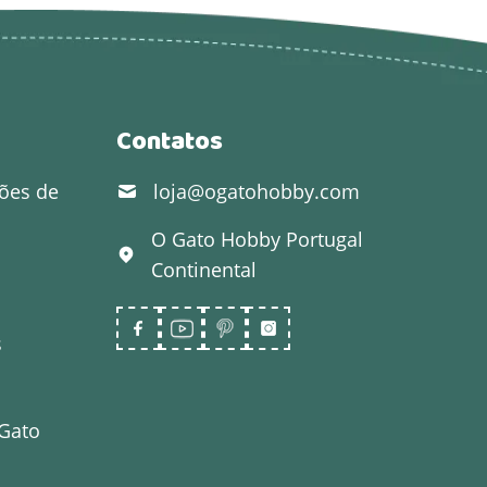
Contatos
ões de
loja@ogatohobby.com
O Gato Hobby
Portugal
Continental
s
 Gato