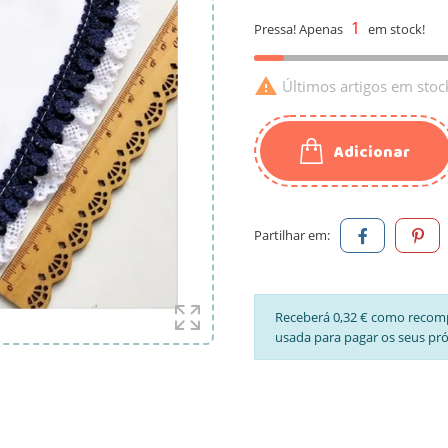
1
Pressa! Apenas
em stock!

Últimos artigos em stoc
Adicionar
Partilhar em:
Receberá 0,32 € como recom
usada para pagar os seus pr