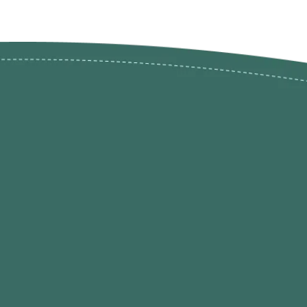
ões de
loja@ogatohobby.com
O Gato Hobby
Portugal
Continental
s
 Gato