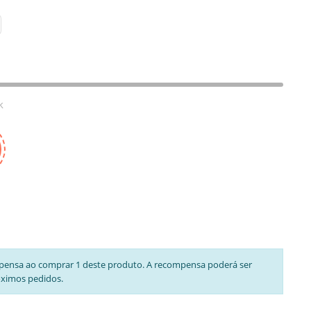
k
pensa ao comprar 1 deste produto. A recompensa poderá ser
óximos pedidos.