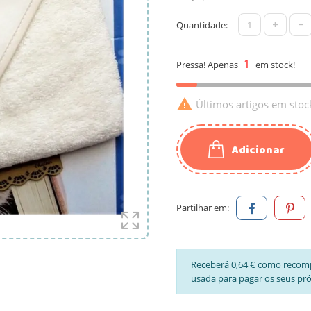
+
-
Quantidade:
1
Pressa! Apenas
em stock!

Últimos artigos em stoc
Adicionar
Partilhar em:
Receberá 0,64 € como recom
usada para pagar os seus pr