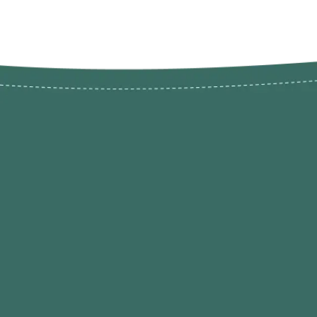
Novos pr
Revenda P
das 9h às 21h