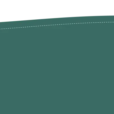
odutos
Envios Devoluções e Opç
Pagamento
rodutos até -50%
Termos de Privacidade
Condições de Utilização
Quem Somos / Contacto
Marketplace
Programa de Afiliados O