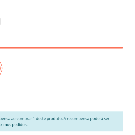
pensa ao comprar 1 deste produto. A recompensa poderá ser
óximos pedidos.