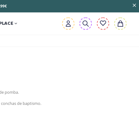
3,99€
PLACE

 de pomba.
u conchas de baptismo.