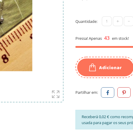
+
-
Quantidade:
43
Pressa! Apenas
em stock!
Adicionar
Partilhar em:
Receberá 0,02 € como recom
usada para pagar os seus pr