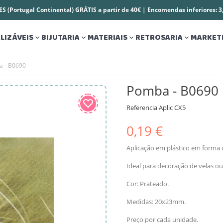
S (Portugal Continental) GRÁTIS a partir de 40€ | Encomendas inferiores: 
LIZÁVEIS
BIJUTARIA
MATERIAIS
RETROSARIA
MARKET




 - B0690
Pomba - B0690
Referencia
Aplic CX5
0,19 €
Aplicação em plástico em forma
Ideal para decoração de velas o
Cor: Prateado.
Medidas: 20x23mm.
Preço por cada unidade.