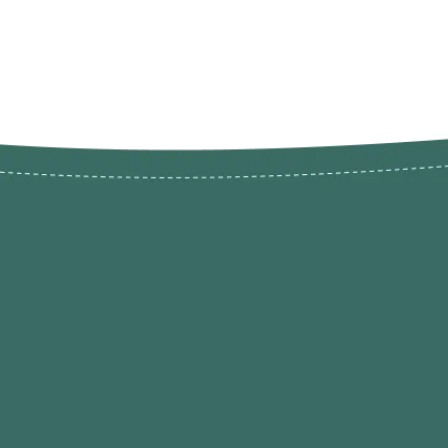
Novos pr
Revenda P
das 9h às 21h