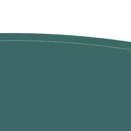
ões de
loja@ogatohobby.com
O Gato Hobby
Portugal
Continental
s