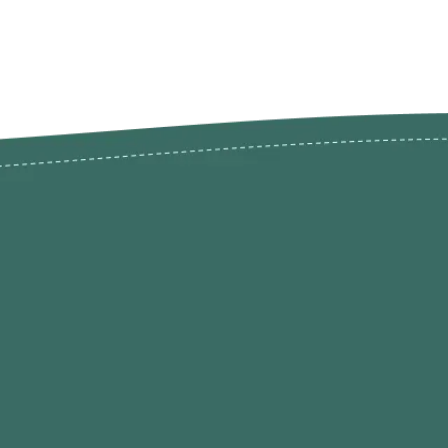
odutos
Envios Devoluções e Opç
Pagamento
rodutos até -50%
Termos de Privacidade
Condições de Utilização
Quem Somos / Contacto