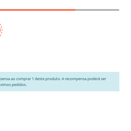
pensa ao comprar 1 deste produto. A recompensa poderá ser
óximos pedidos.