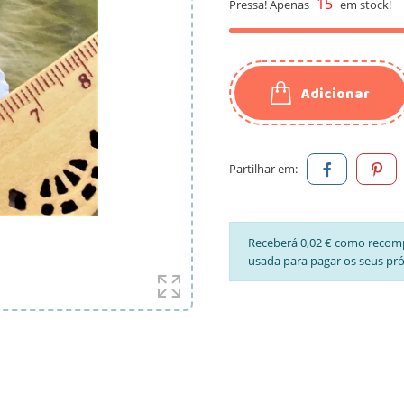
15
Pressa! Apenas
em stock!
Adicionar
Partilhar em:
Receberá 0,02 € como recom
usada para pagar os seus pr