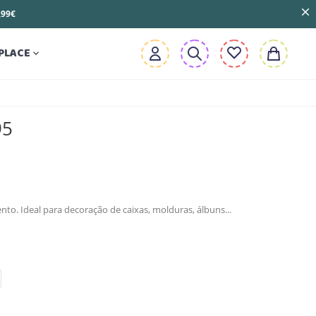
3,99€
PLACE

95
to. Ideal para decoração de caixas, molduras, álbuns...