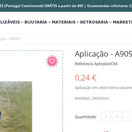
S (Portugal Continental) GRÁTIS a partir de 40€ | Encomendas inferiores: 
LIZÁVEIS
BIJUTARIA
MATERIAIS
RETROSARIA
MARKET




ação - A9095
Aplicação - A90
Referencia
AplicplastCX6
0,24 €
Aplicação em cetim tema casamen
Medidas: 24x52mm.
+
-
Quantidade: