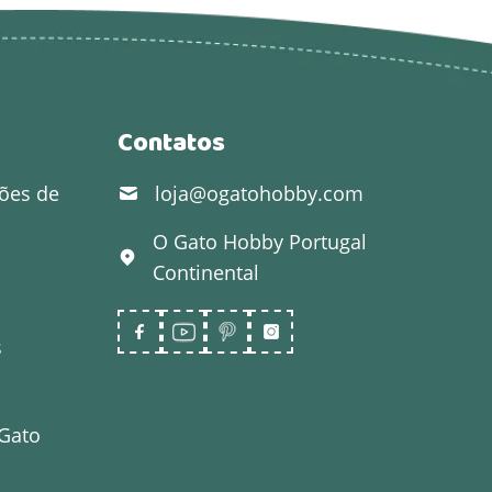
Contatos
ões de
loja@ogatohobby.com
O Gato Hobby
Portugal
Continental
s
 Gato