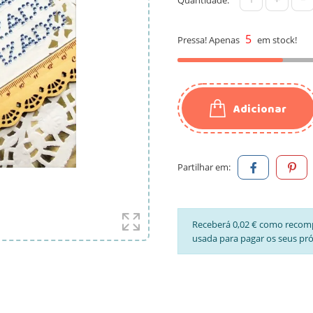
5
Pressa! Apenas
em stock!
Adicionar
Partilhar em:
Receberá 0,02 € como recom
usada para pagar os seus pr