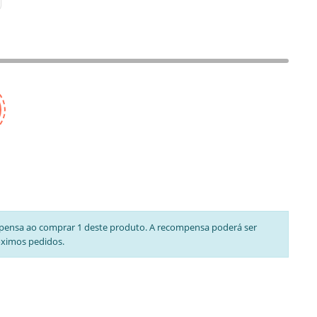
pensa ao comprar 1 deste produto. A recompensa poderá ser
óximos pedidos.