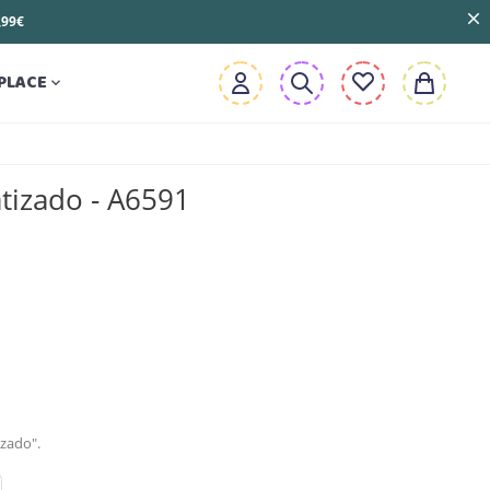
3,99€
PLACE

tizado - A6591
zado".