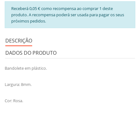
Receberá 0,05 € como recompensa ao comprar 1 deste
produto. A recompensa poderá ser usada para pagar os seus
próximos pedidos.
DESCRIÇÃO
DADOS DO PRODUTO
Bandolete em plástico.
Largura: 8mm.
Cor: Rosa.