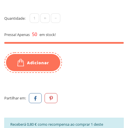
+
-
Quantidade:
50
Pressa! Apenas
em stock!
Adicionar
Partilhar em:
Receberá 0,80 € como recompensa ao comprar 1 deste