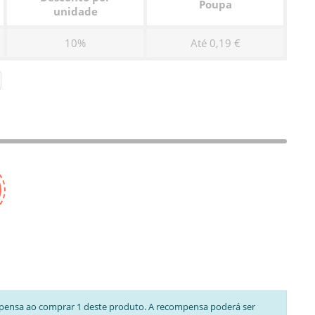
Poupa
unidade
10%
Até 0,19 €
pensa ao comprar 1 deste produto. A recompensa poderá ser