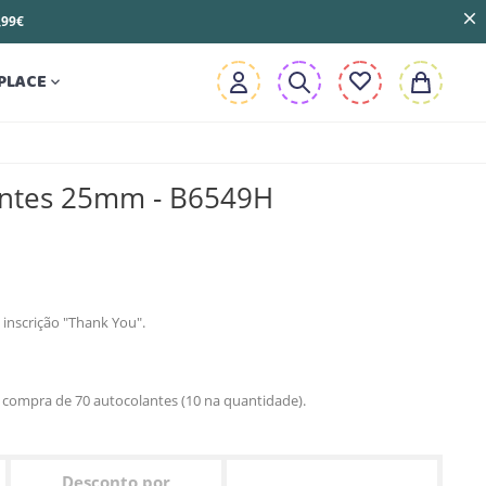
3,99€
PLACE

antes 25mm - B6549H
inscrição "Thank You".
compra de 70 autocolantes (10 na quantidade).
Desconto por