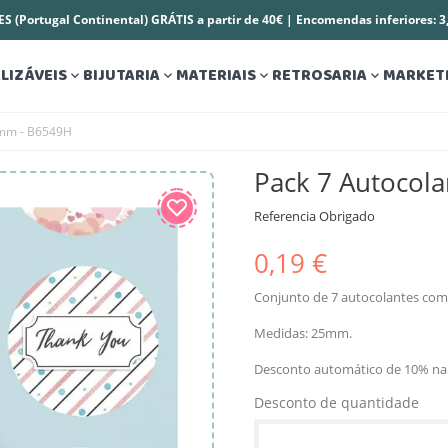
S (Portugal Continental) GRÁTIS a partir de 40€ | Encomendas inferiores: 
LIZÁVEIS
BIJUTARIA
MATERIAIS
RETROSARIA
MARKET




5mm - B6549H
Pack 7 Autocol
Referencia
Obrigado
0,19 €
Conjunto de 7 autocolantes com 
Medidas: 25mm.
Desconto automático de 10% na 
Desconto de quantidade