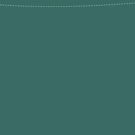
Novos pr
Revenda P
das 9h às 21h