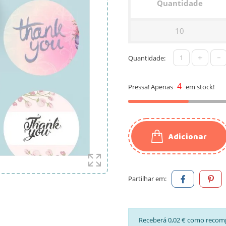
Quantidade
10
+
-
Quantidade:
4
Pressa! Apenas
em stock!
Adicionar
Partilhar em:
Receberá 0,02 € como recom