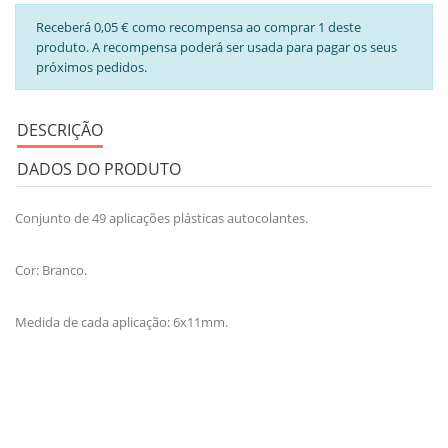
Receberá 0,05 € como recompensa ao comprar 1 deste
produto. A recompensa poderá ser usada para pagar os seus
próximos pedidos.
DESCRIÇÃO
DADOS DO PRODUTO
Conjunto de 49 aplicações plásticas autocolantes.
Cor: Branco.
Medida de cada aplicação: 6x11mm.