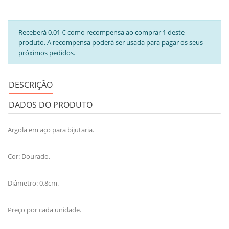
Receberá 0,01 € como recompensa ao comprar 1 deste
produto. A recompensa poderá ser usada para pagar os seus
próximos pedidos.
DESCRIÇÃO
DADOS DO PRODUTO
Argola em aço para bijutaria.
Cor: Dourado.
Diâmetro: 0.8cm.
Preço por cada unidade.