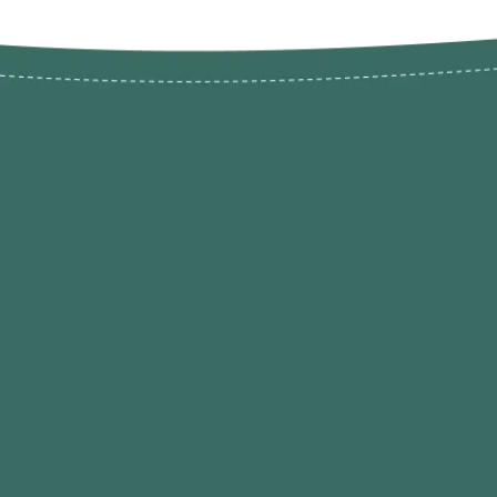
Novos pr
Revenda P
das 9h às 21h