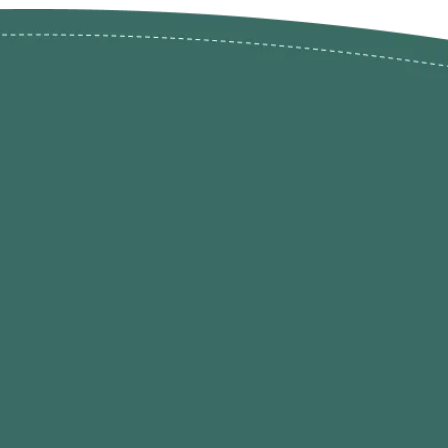
ões de
loja@ogatohobby.com
O Gato Hobby
Portugal
Continental
s
 Gato