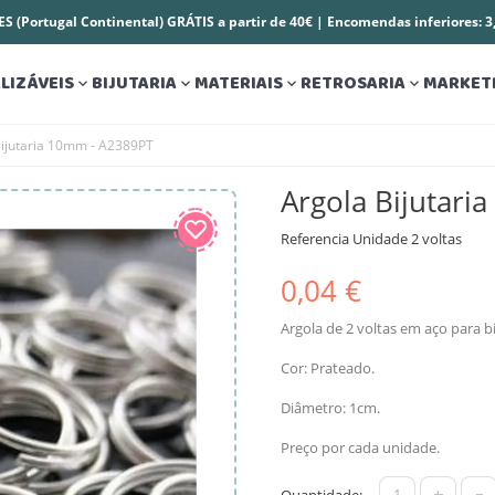
S (Portugal Continental) GRÁTIS a partir de 40€ | Encomendas inferiores: 
LIZÁVEIS
BIJUTARIA
MATERIAIS
RETROSARIA
MARKET




Bijutaria 10mm - A2389PT
Argola Bijutari
Referencia
Unidade 2 voltas
0,04 €
Argola de 2 voltas em aço para bi
Cor: Prateado.
Diâmetro: 1cm.
Preço por cada unidade.
+
-
Quantidade: