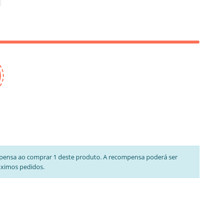
pensa ao comprar 1 deste produto. A recompensa poderá ser
óximos pedidos.