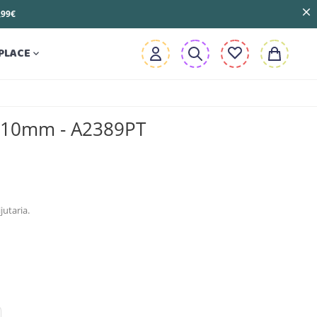
3,99€
PLACE

a 10mm - A2389PT
jutaria.