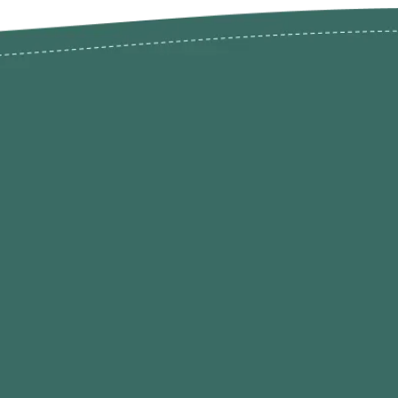
odutos
Envios Devoluções e Opç
Pagamento
rodutos até -50%
Termos de Privacidade
Condições de Utilização
Quem Somos / Contacto
Marketplace
Programa de Afiliados O
Hobby