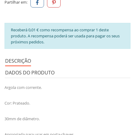
Partilhar em:
Receberá 0,01 € como recompensa ao comprar 1 deste
produto. A recompensa poderá ser usada para pagar os seus
próximos pedidos.
DESCRIÇÃO
DADOS DO PRODUTO
Argola com corrente.
Cor: Prateado.
30mm de diâmetro.
Apropriada para usar em porta-chaves.