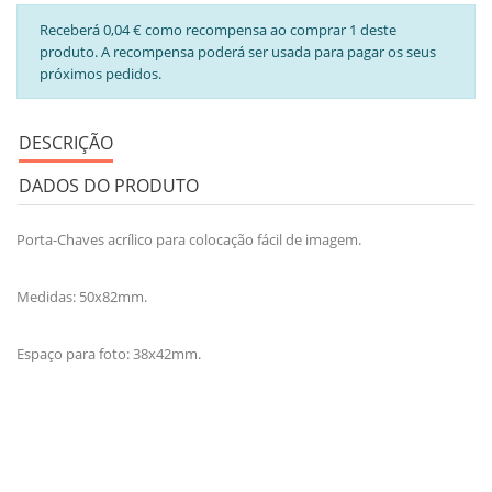
Receberá 0,04 € como recompensa ao comprar 1 deste
produto. A recompensa poderá ser usada para pagar os seus
próximos pedidos.
DESCRIÇÃO
DADOS DO PRODUTO
Porta-Chaves acrílico para colocação fácil de imagem.
Medidas: 50x82mm.
Espaço para foto: 38x42mm.