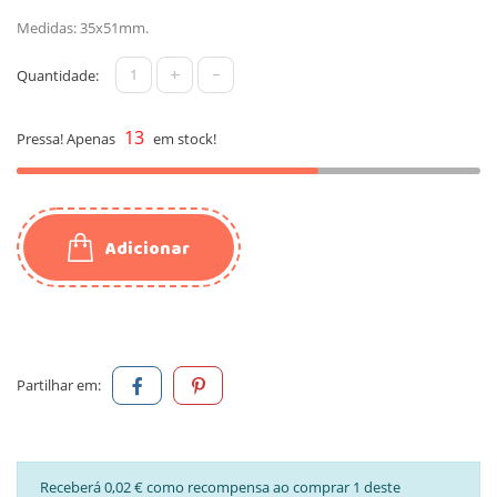
Medidas: 35x51mm.
+
-
Quantidade:
13
Pressa! Apenas
em stock!
Adicionar
Partilhar em:
Receberá 0,02 € como recompensa ao comprar 1 deste