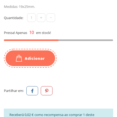
Medidas: 19x25mm.
+
-
Quantidade:
10
Pressa! Apenas
em stock!
Adicionar
Partilhar em:
Receberá 0,02 € como recompensa ao comprar 1 deste