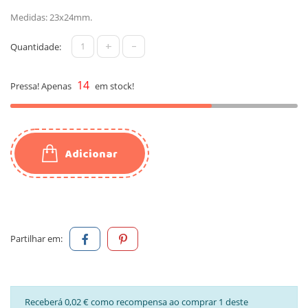
Medidas: 23x24mm.
+
-
Quantidade:
14
Pressa! Apenas
em stock!
Adicionar
Partilhar em:
Receberá 0,02 € como recompensa ao comprar 1 deste