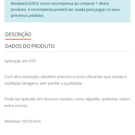
Receberá 0,05 € como recompensa ao comprar 1 deste
produto. A recompensa poderá ser usada para pagar os seus
próximos pedidos.
DESCRIÇÃO
DADOS DO PRODUTO
Aplicação em DTF.
Com alta resolução, detalhes precisos e cores vibrantes que resiste a
múltiplas lavagens, sem perder a qualidade.
Pode ser aplicado em diversos tecidos, como algodão, poliéster, nylon,
entre outros.
Medidas: 10x10.5cm.