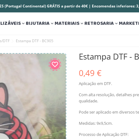
S (Portugal Continental) GRÁTIS a partir de 40€ | Encomendas inferiores: 
LIZÁVEIS
BIJUTARIA
MATERIAIS
RETROSARIA
MARKET




es/DTF
Estampa DTF - BC905
Estampa DTF - 
0,49 €
Aplicação em DTF.
Com alta resolução, detalhes pre
qualidade.
Pode ser aplicado em diversos te
Medidas: 9x9,5cm.
Processo de Aplicação DTF: