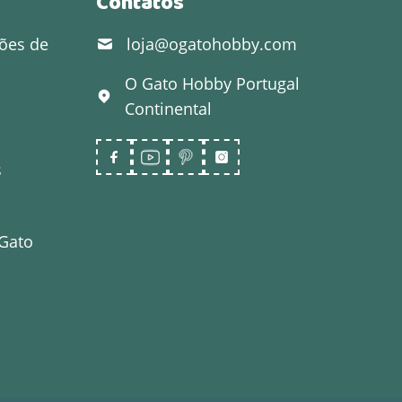
Contatos
ões de
loja@ogatohobby.com
O Gato Hobby
Portugal
Continental
s
 Gato