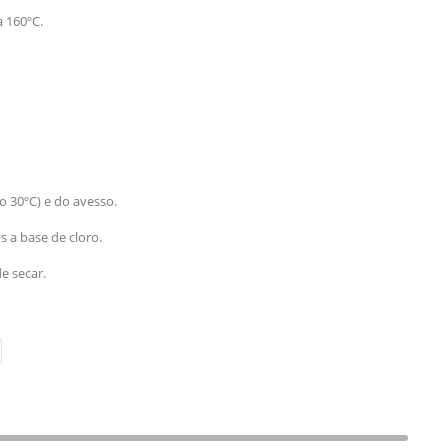
a 160ºC.
o 30ºC) e do avesso.
os a base de cloro.
e secar.