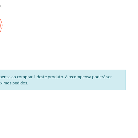
k
pensa ao comprar 1 deste produto. A recompensa poderá ser
óximos pedidos.