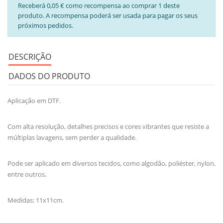
Receberá 0,05 € como recompensa ao comprar 1 deste
produto. A recompensa poderá ser usada para pagar os seus
próximos pedidos.
DESCRIÇÃO
DADOS DO PRODUTO
Aplicação em DTF.
Com alta resolução, detalhes precisos e cores vibrantes que resiste a
múltiplas lavagens, sem perder a qualidade.
Pode ser aplicado em diversos tecidos, como algodão, poliéster, nylon,
entre outros.
Medidas: 11x11cm.