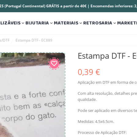
S (Portugal Continental) GRÁTIS a partir de 40€ | Encomendas inferiores: 
LIZÁVEIS
BIJUTARIA
MATERIAIS
RETROSARIA
MARKET




es/DTF
Estampa DTF - EC889
Estampa DTF - 
0,39 €
Aplicação em DTF em forma de c
Com alta resolução, detalhes pre
qualidade.
Pode ser aplicado em diversos te
Medidas: 4.5x6.5cm.
Processo de Aplicação DTF: