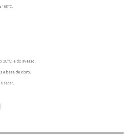
a 160ºC.
o 30ºC) e do avesso.
os a base de cloro.
e secar.