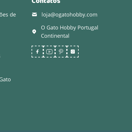
Contatos
ões de
loja@ogatohobby.com
O Gato Hobby
Portugal
Continental
s
 Gato