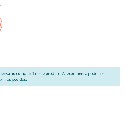
k
pensa ao comprar 1 deste produto. A recompensa poderá ser
óximos pedidos.