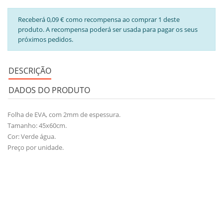
Receberá 0,09 € como recompensa ao comprar 1 deste
produto. A recompensa poderá ser usada para pagar os seus
próximos pedidos.
DESCRIÇÃO
DADOS DO PRODUTO
Folha de EVA, com 2mm de espessura.
Tamanho: 45x60cm.
Cor: Verde água.
Preço por unidade.