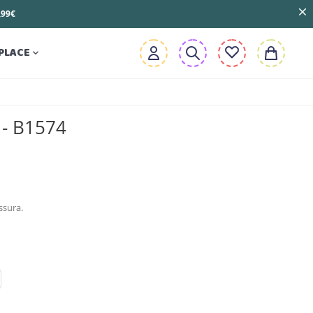
3,99€
PLACE

 - B1574
ssura.