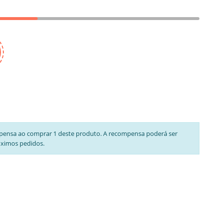
pensa ao comprar 1 deste produto. A recompensa poderá ser
óximos pedidos.