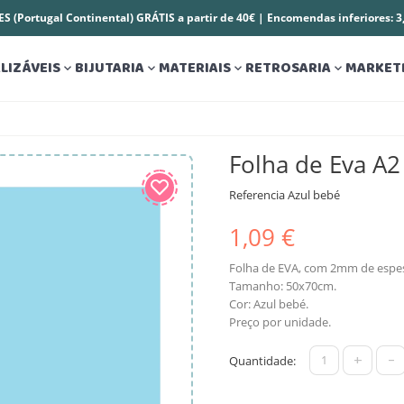
S (Portugal Continental) GRÁTIS a partir de 40€ | Encomendas inferiores: 
LIZÁVEIS
BIJUTARIA
MATERIAIS
RETROSARIA
MARKET




Folha de Eva A2
Referencia
Azul bebé
1,09 €
Folha de EVA, com 2mm de espe
Tamanho: 50x70cm.
Cor: Azul bebé.
Preço por unidade.
+
-
Quantidade: