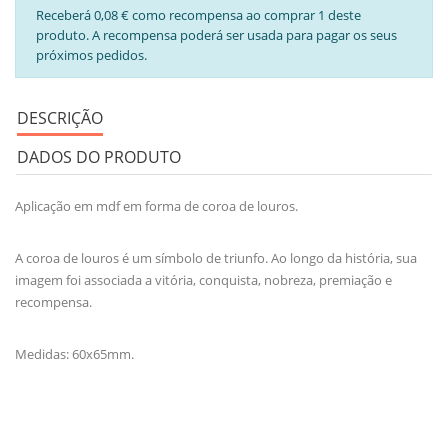
Receberá 0,08 € como recompensa ao comprar 1 deste
produto. A recompensa poderá ser usada para pagar os seus
próximos pedidos.
DESCRIÇÃO
DADOS DO PRODUTO
Aplicação em mdf em forma de coroa de louros.
A coroa de louros é um símbolo de triunfo. Ao longo da história, sua
imagem foi associada a vitória, conquista, nobreza, premiação e
recompensa.
Medidas: 60x65mm.