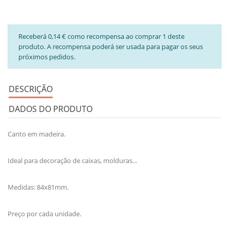
Receberá 0,14 € como recompensa ao comprar 1 deste
produto. A recompensa poderá ser usada para pagar os seus
próximos pedidos.
DESCRIÇÃO
DADOS DO PRODUTO
Canto em madeira.
Ideal para decoração de caixas, molduras...
Medidas: 84x81mm.
Preço por cada unidade.