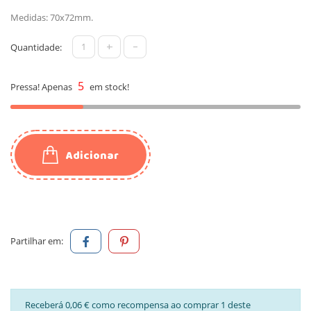
Medidas: 70x72mm.
+
-
Quantidade:
5
Pressa! Apenas
em stock!
Adicionar
Partilhar em:
Receberá 0,06 € como recompensa ao comprar 1 deste