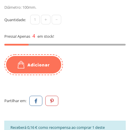
Diâmetro: 100mm.
+
-
Quantidade:
4
Pressa! Apenas
em stock!
Adicionar
Partilhar em:
Receberá 0,16 € como recompensa ao comprar 1 deste