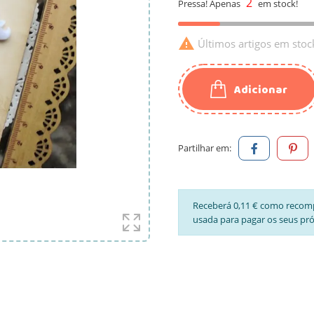
2
Pressa! Apenas
em stock!

Últimos artigos em stoc
Adicionar
Partilhar em:
Receberá 0,11 € como recom
usada para pagar os seus pr