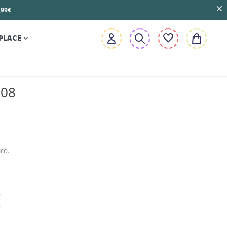
3,99€
PLACE

708
co.