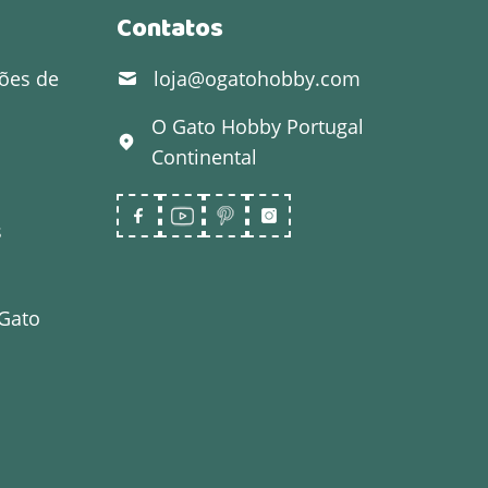
Contatos
ões de
loja@ogatohobby.com
O Gato Hobby
Portugal
Continental
s
 Gato