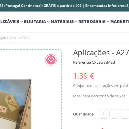
S (Portugal Continental) GRÁTIS a partir de 40€ | Encomendas inferiores: 
LIZÁVEIS
BIJUTARIA
MATERIAIS
RETROSARIA
MARKET




Aplicações - A2708
Aplicações - A2
Referencia
CXLetrasMad
1,39 €
Conjunto de aplicações em plásti
Ideal para decoração de caixas.
+
-
Quantidade: