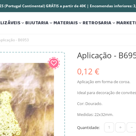
S (Portugal Continental) GRÁTIS a partir de 40€ | Encomendas inferiores: 
LIZÁVEIS
BIJUTARIA
MATERIAIS
RETROSARIA
MARKET




Aplicação - B6953
Aplicação - B69
0,12 €
Aplicação em forma de coroa.
Ideal para decoração de convite
Cor: Dourado.
Medidas: 22x32mm.
+
-
Quantidade: