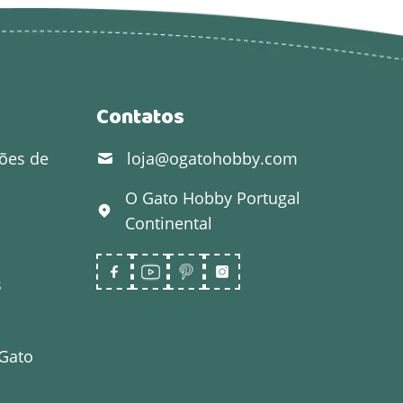
Contatos
ões de
loja@ogatohobby.com
O Gato Hobby
Portugal
Continental
s
 Gato