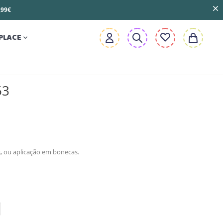
3,99€
PLACE

53
s, ou aplicação em bonecas.