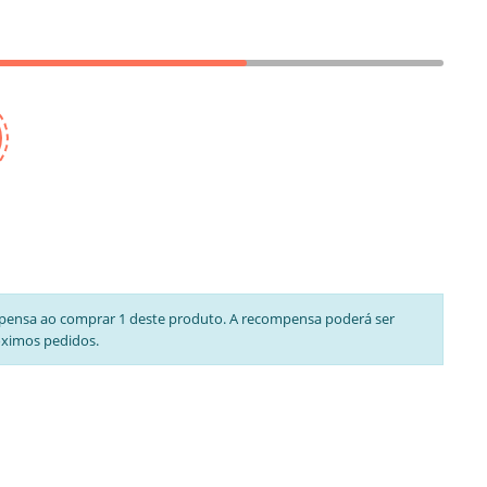
pensa ao comprar 1 deste produto. A recompensa poderá ser
óximos pedidos.